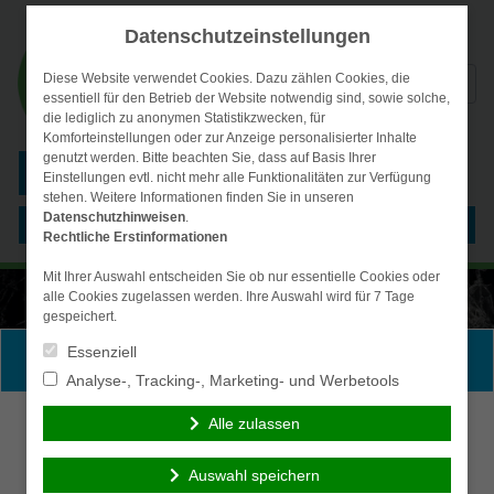
Datenschutzeinstellungen
Suchen
Diese Website verwendet Cookies. Dazu zählen Cookies, die
essentiell für den Betrieb der Website notwendig sind, sowie solche,
nach:
die lediglich zu anonymen Statistikzwecken, für
Komforteinstellungen oder zur Anzeige personalisierter Inhalte
genutzt werden. Bitte beachten Sie, dass auf Basis Ihrer
simplr-Login
Einstellungen evtl. nicht mehr alle Funktionalitäten zur Verfügung
stehen. Weitere Informationen finden Sie in unseren
Datenschutzhinweisen
.
Menü
Rechtliche Erstinformationen
Mit Ihrer Auswahl entscheiden Sie ob nur essentielle Cookies oder
alle Cookies zugelassen werden. Ihre Auswahl wird für 7 Tage
gespeichert.
Essenziell
Persönliche Beratung gewünscht?
Analyse-, Tracking-, Marketing- und Werbetools
Ich wünsche eine persönliche
Ich verzichte auf eine
Alle zulassen
Beratung und möchte Kontakt
persönliche Beratung und
mit einem Berater aufnehmen.
möchte mit dem Besuch der
Auswahl speichern
Seite fortfahren.